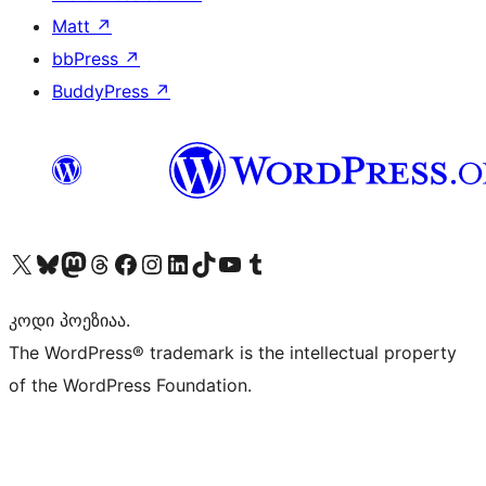
Matt
↗
bbPress
↗
BuddyPress
↗
Visit our X (formerly Twitter) account
Visit our Bluesky account
Visit our Mastodon account
Visit our Threads account
Visit our Facebook page
Visit our Instagram account
Visit our LinkedIn account
Visit our TikTok account
Visit our YouTube channel
Visit our Tumblr account
კოდი პოეზიაა.
The WordPress® trademark is the intellectual property
of the WordPress Foundation.