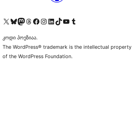
Visit our X (formerly Twitter) account
Visit our Bluesky account
Visit our Mastodon account
Visit our Threads account
Visit our Facebook page
Visit our Instagram account
Visit our LinkedIn account
Visit our TikTok account
Visit our YouTube channel
Visit our Tumblr account
კოდი პოეზიაა.
The WordPress® trademark is the intellectual property
of the WordPress Foundation.