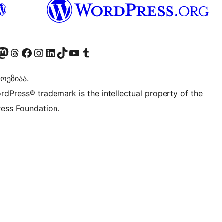
Twitter) account
r Bluesky account
sit our Mastodon account
Visit our Threads account
Visit our Facebook page
Visit our Instagram account
Visit our LinkedIn account
Visit our TikTok account
Visit our YouTube channel
Visit our Tumblr account
ოეზიაა.
rdPress® trademark is the intellectual property of the
ess Foundation.