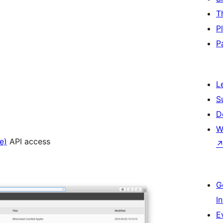
T
P
P
L
S
D
W
e)
API access
G
I
E