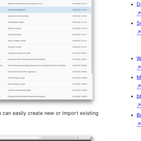
D
S
W
M
b
ou can easily create new or import existing
B