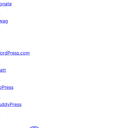
onate
↗
wag
↗
ordPress.com
↗
att
↗
bPress
↗
uddyPress
↗