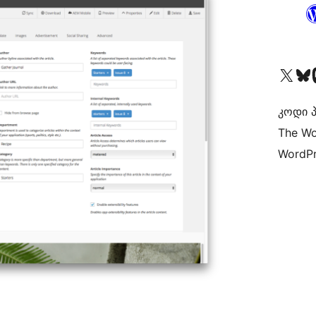
Visit our X (formerly 
Visit ou
Vi
კოდი პ
The Wo
WordPr