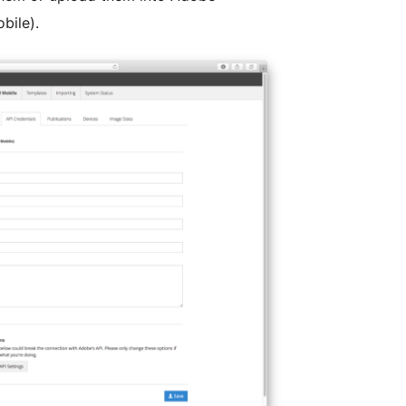
bile).