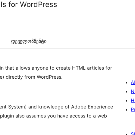
ols for WordPress
დეველოპმენტი
gin that allows anyone to create HTML articles for
) directly from WordPress.
A
N
H
ent System) and knowledge of Adobe Experience
P
 plugin also assumes you have access to a web
S