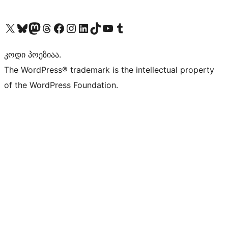
Visit our X (formerly Twitter) account
Visit our Bluesky account
Visit our Mastodon account
Visit our Threads account
Visit our Facebook page
Visit our Instagram account
Visit our LinkedIn account
Visit our TikTok account
Visit our YouTube channel
Visit our Tumblr account
კოდი პოეზიაა.
The WordPress® trademark is the intellectual property
of the WordPress Foundation.