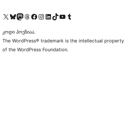
Visit our X (formerly Twitter) account
Visit our Bluesky account
Visit our Mastodon account
Visit our Threads account
Visit our Facebook page
Visit our Instagram account
Visit our LinkedIn account
Visit our TikTok account
Visit our YouTube channel
Visit our Tumblr account
კოდი პოეზიაა.
The WordPress® trademark is the intellectual property
of the WordPress Foundation.