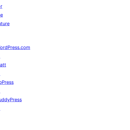
or
he
uture
ordPress.com
↗
att
↗
bPress
↗
uddyPress
↗