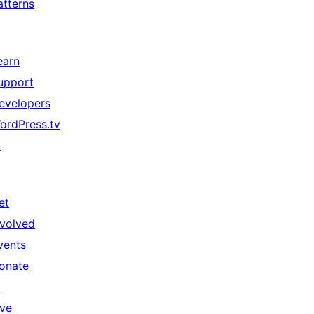
atterns
earn
upport
evelopers
ordPress.tv
↗
et
nvolved
vents
onate
↗
ive