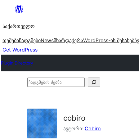
შიგთავსზე
გადასვლა
საქართველო
თემები
ჩადგმები
News
მხარდაჭერა
WordPress-ის შესახებ
ჩ
Get WordPress
Plugin Directory
ჩადგმების
ძებნა
cobiro
ავტორი:
Cobiro