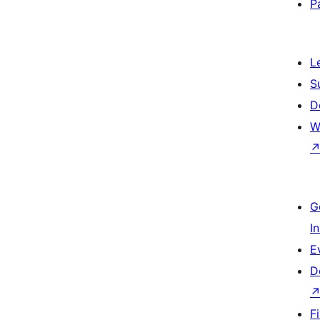
P
L
S
D
W
G
I
E
D
F