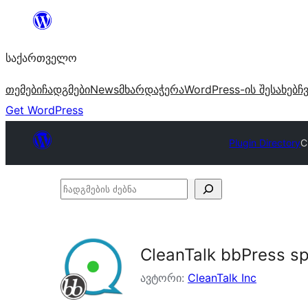
შიგთავსზე
გადასვლა
საქართველო
თემები
ჩადგმები
News
მხარდაჭერა
WordPress-ის შესახებ
ჩ
Get WordPress
Plugin Directory
C
ჩადგმების
ძებნა
CleanTalk bbPress s
ავტორი:
CleanTalk Inc