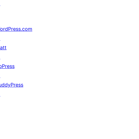
↗
ordPress.com
↗
att
↗
bPress
↗
uddyPress
↗