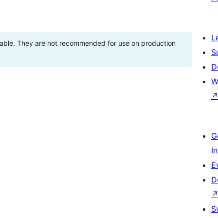
L
stable. They are not recommended for use on production
S
D
W
G
I
E
D
S