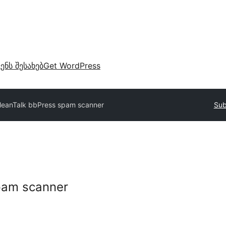
ვენს შესახებ
Get WordPress
leanTalk bbPress spam scanner
Sub
pam scanner