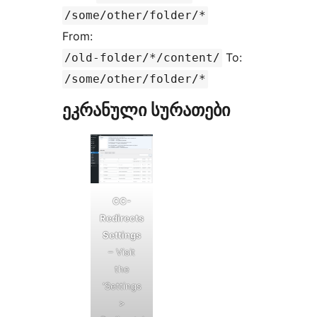
/some/other/folder/*
From:
To:
/old-folder/*/content/
/some/other/folder/*
ეკრანული სურათები
CC-
Redirects
Settings
– Visit
the
‘Settings
>