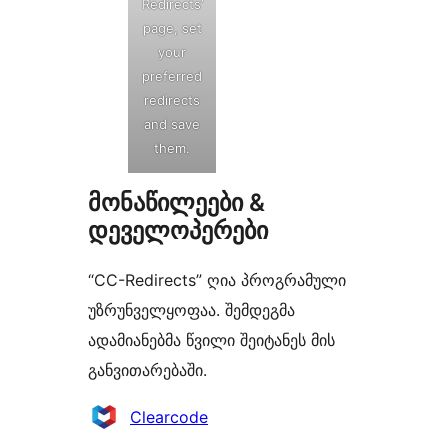
Redirects’
page, set
your
preferred
redirects
and save
them.
მონაწილეები &
დეველოპერები
“CC-Redirects” ღია პროგრამული
უზრუნველყოფაა. შემდეგმა
ადამიანებმა წვილი შეიტანეს მის
განვითარებაში.
მონაწილეები
Clearcode