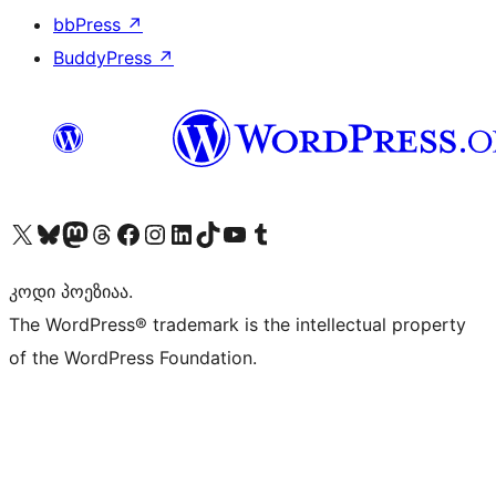
bbPress
↗
BuddyPress
↗
Visit our X (formerly Twitter) account
Visit our Bluesky account
Visit our Mastodon account
Visit our Threads account
Visit our Facebook page
Visit our Instagram account
Visit our LinkedIn account
Visit our TikTok account
Visit our YouTube channel
Visit our Tumblr account
კოდი პოეზიაა.
The WordPress® trademark is the intellectual property
of the WordPress Foundation.