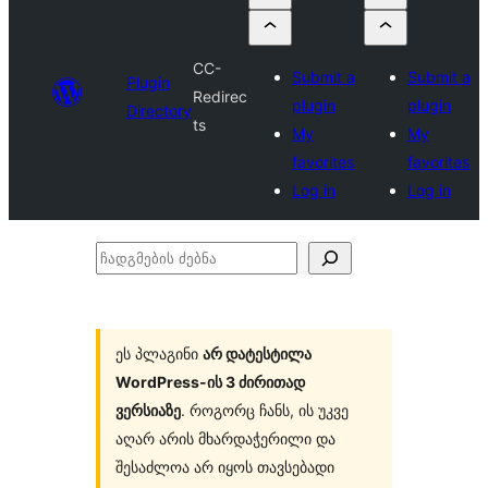
CC-
Submit a
Submit a
Plugin
Redirec
plugin
plugin
Directory
ts
My
My
favorites
favorites
Log in
Log in
ჩადგმების
ძებნა
ეს პლაგინი
არ დატესტილა
WordPress-ის 3 ძირითად
ვერსიაზე
. როგორც ჩანს, ის უკვე
აღარ არის მხარდაჭერილი და
შესაძლოა არ იყოს თავსებადი