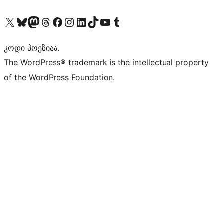
Visit our X (formerly Twitter) account
Visit our Bluesky account
Visit our Mastodon account
Visit our Threads account
Visit our Facebook page
Visit our Instagram account
Visit our LinkedIn account
Visit our TikTok account
Visit our YouTube channel
Visit our Tumblr account
კოდი პოეზიაა.
The WordPress® trademark is the intellectual property
of the WordPress Foundation.