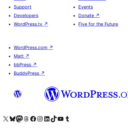
Support
Events
Developers
Donate
↗
WordPress.tv
↗
Five for the Future
WordPress.com
↗
Matt
↗
bbPress
↗
BuddyPress
↗
Visit our X (formerly Twitter) account
Visit our Bluesky account
Visit our Mastodon account
Visit our Threads account
Visit our Facebook page
Visit our Instagram account
Visit our LinkedIn account
Visit our TikTok account
Visit our YouTube channel
Visit our Tumblr account