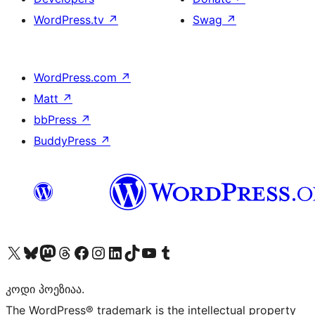
WordPress.tv
↗
Swag
↗
WordPress.com
↗
Matt
↗
bbPress
↗
BuddyPress
↗
Visit our X (formerly Twitter) account
Visit our Bluesky account
Visit our Mastodon account
Visit our Threads account
Visit our Facebook page
Visit our Instagram account
Visit our LinkedIn account
Visit our TikTok account
Visit our YouTube channel
Visit our Tumblr account
კოდი პოეზიაა.
The WordPress® trademark is the intellectual property