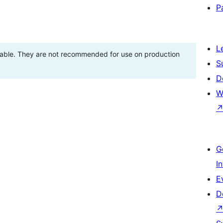
P
L
stable. They are not recommended for use on production
S
D
W
G
I
E
D