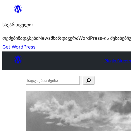
შიგთავსზე
გადასვლა
საქართველო
თემები
ჩადგმები
News
მხარდაჭერა
WordPress-ის შესახებ
ჩ
Get WordPress
Plugin Directo
ჩადგმების
ძებნა