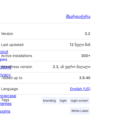
მხარდაჭერა
მეტა
Version
3.2
Last updated
12 წელი
წინ
bout
Active installations
300+
ews
osting
WordPress version
3.3, ან უფრო მაღალი
rivacy
Tested up to
3.9.40
Language
English (US)
howcase
Tags
branding
login
login screen
hemes
lugins
White Label