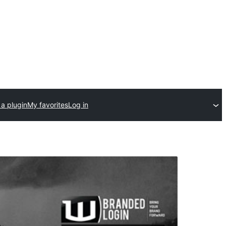
a plugin
My favorites
Log in