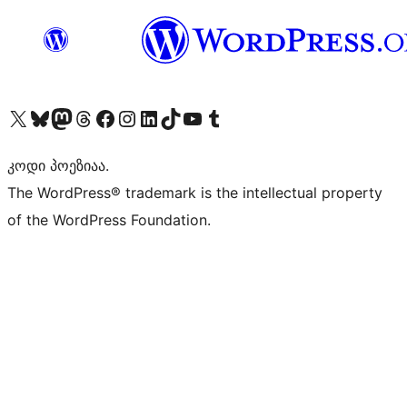
Visit our X (formerly Twitter) account
Visit our Bluesky account
Visit our Mastodon account
Visit our Threads account
Visit our Facebook page
Visit our Instagram account
Visit our LinkedIn account
Visit our TikTok account
Visit our YouTube channel
Visit our Tumblr account
კოდი პოეზიაა.
The WordPress® trademark is the intellectual property
of the WordPress Foundation.