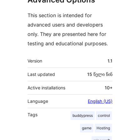
This section is intended for
advanced users and developers
only. They are presented here for
testing and educational purposes.
მეტა
Version
1.1
Last updated
15 წელი
წინ
Active installations
10+
Language
English (US)
Tags
buddypress
control
game
Hosting