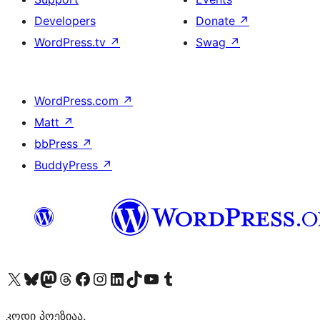
Developers
Donate
↗
WordPress.tv
↗
Swag
↗
WordPress.com
↗
Matt
↗
bbPress
↗
BuddyPress
↗
Visit our X (formerly Twitter) account
Visit our Bluesky account
Visit our Mastodon account
Visit our Threads account
Visit our Facebook page
Visit our Instagram account
Visit our LinkedIn account
Visit our TikTok account
Visit our YouTube channel
Visit our Tumblr account
კოდი პოეზიაა.