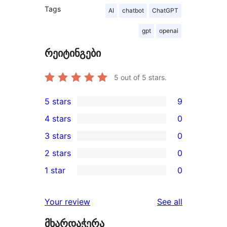
Tags
AI
chatbot
ChatGPT
gpt
openai
რეიტინგები
5
out of 5 stars.
5 stars
9
9
4 stars
0
5-
0
3 stars
0
star
4-
0
2 stars
0
reviews
star
3-
0
1 star
0
reviews
star
2-
0
reviews
star
1-
reviews
Your review
See all
reviews
star
მხარდაჭერა
reviews