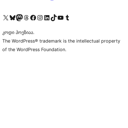
Visit our X (formerly Twitter) account
Visit our Bluesky account
Visit our Mastodon account
Visit our Threads account
Visit our Facebook page
Visit our Instagram account
Visit our LinkedIn account
Visit our TikTok account
Visit our YouTube channel
Visit our Tumblr account
კოდი პოეზიაა.
The WordPress® trademark is the intellectual property
of the WordPress Foundation.