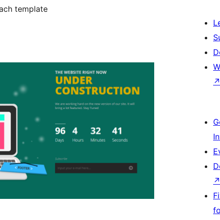
each template
L
S
D
W
G
I
E
D
F
f