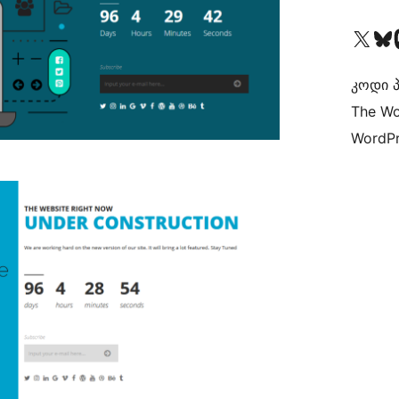
Visit our X (formerly 
Visit ou
Vi
კოდი პ
The Wo
WordPr