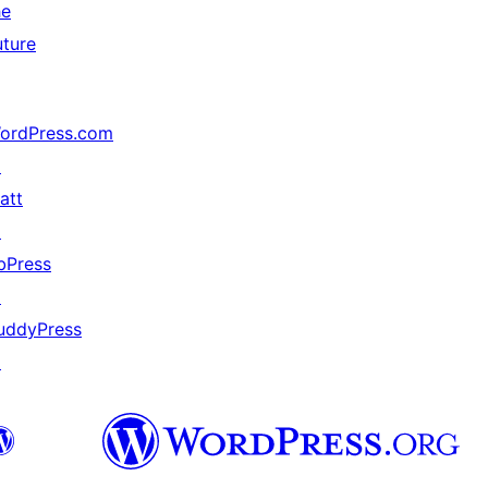
he
uture
ordPress.com
↗
att
↗
bPress
↗
uddyPress
↗