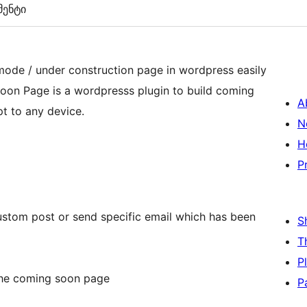
ენტი
ode / under construction page in wordpress easily
n Page is a wordpresss plugin to build coming
A
l adapt to any device.
N
H
P
ustom post or send specific email which has been
S
T
P
 the coming soon page
P