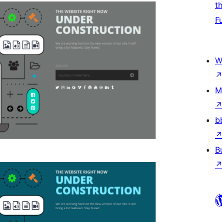
t
F
W
M
b
B