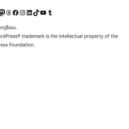
Twitter) account
r Bluesky account
sit our Mastodon account
Visit our Threads account
Visit our Facebook page
Visit our Instagram account
Visit our LinkedIn account
Visit our TikTok account
Visit our YouTube channel
Visit our Tumblr account
ოეზიაა.
rdPress® trademark is the intellectual property of the
ess Foundation.