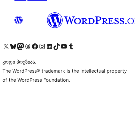
Visit our X (formerly Twitter) account
Visit our Bluesky account
Visit our Mastodon account
Visit our Threads account
Visit our Facebook page
Visit our Instagram account
Visit our LinkedIn account
Visit our TikTok account
Visit our YouTube channel
Visit our Tumblr account
კოდი პოეზიაა.
The WordPress® trademark is the intellectual property
of the WordPress Foundation.