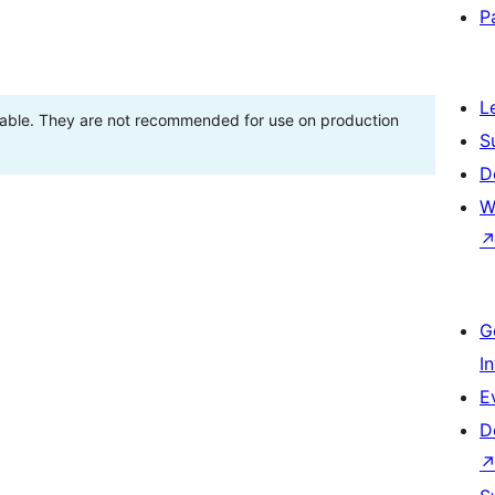
P
L
stable. They are not recommended for use on production
S
D
W
G
I
E
D