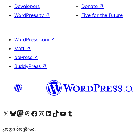
Developers
Donate
↗
WordPress.tv
↗
Five for the Future
WordPress.com
↗
Matt
↗
bbPress
↗
BuddyPress
↗
Visit our X (formerly Twitter) account
Visit our Bluesky account
Visit our Mastodon account
Visit our Threads account
Visit our Facebook page
Visit our Instagram account
Visit our LinkedIn account
Visit our TikTok account
Visit our YouTube channel
Visit our Tumblr account
კოდი პოეზიაა.