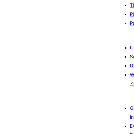
T
P
P
L
S
D
W
G
I
E