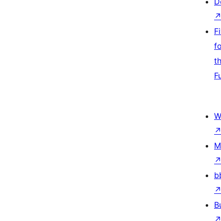
D
F
f
t
F
W
M
b
B