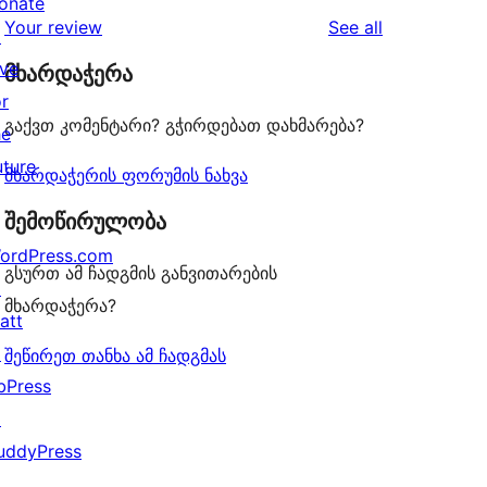
star
onate
1-
reviews
Your review
See all
reviews
↗
star
ive
მხარდაჭერა
reviews
or
გაქვთ კომენტარი? გჭირდებათ დახმარება?
he
uture
მხარდაჭერის ფორუმის ნახვა
შემოწირულობა
ordPress.com
გსურთ ამ ჩადგმის განვითარების
↗
მხარდაჭერა?
att
↗
შეწირეთ თანხა ამ ჩადგმას
bPress
↗
uddyPress
↗