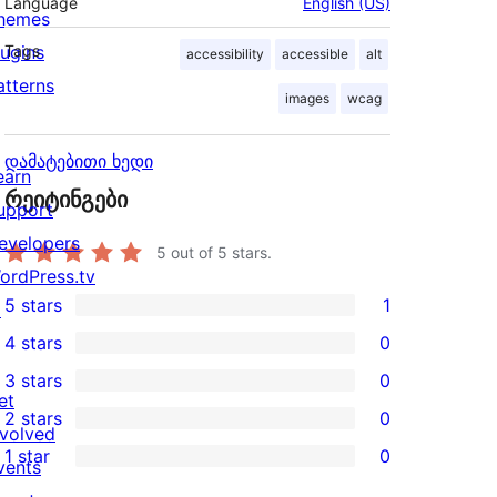
Language
English (US)
hemes
lugins
Tags
accessibility
accessible
alt
atterns
images
wcag
დამატებითი ხედი
earn
რეიტინგები
upport
evelopers
5
out of 5 stars.
ordPress.tv
5 stars
1
↗
1
4 stars
0
5-
0
3 stars
0
star
4-
0
et
2 stars
0
review
star
3-
0
nvolved
1 star
0
reviews
star
2-
vents
0
reviews