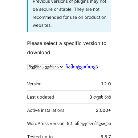
Previous versions of plugins may not
be secure or stable. They are not
recommended for use on production
websites.
Please select a specific version to
download.
ჩამოტვირთვა
მეტა
Version
1.2.0
Last updated
3 თვის
წინ
Active installations
2,000+
WordPress version
5.1, ან უფრო მაღალი
Tested up to
6.8.7