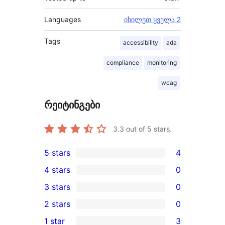
Languages
იხილეთ ყველა 2
Tags
accessibility
ada
compliance
monitoring
wcag
რეიტინგები
3.3
out of 5 stars.
5 stars
4
4
4 stars
0
5-
0
3 stars
0
star
4-
0
2 stars
0
reviews
star
3-
0
1 star
3
reviews
star