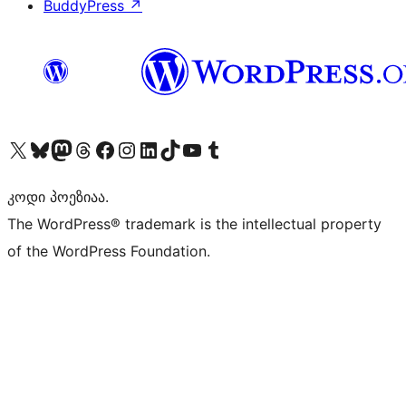
BuddyPress
↗
Visit our X (formerly Twitter) account
Visit our Bluesky account
Visit our Mastodon account
Visit our Threads account
Visit our Facebook page
Visit our Instagram account
Visit our LinkedIn account
Visit our TikTok account
Visit our YouTube channel
Visit our Tumblr account
კოდი პოეზიაა.
The WordPress® trademark is the intellectual property
of the WordPress Foundation.